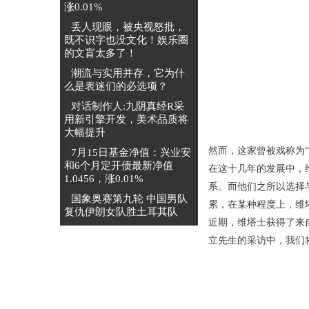
涨0.01%
丢人现眼，被央视怒批，
既不识字也没文化！娱乐圈
的文盲太多了！
潮流与实用并存，它为什
么是表迷们的必选项？
对话制作人:九阴真经R采
用新引擎开发，美术品质将
大幅提升
然而，这家曾被戏称为
7月15日基金净值：兴业安
和6个月定开债最新净值
在这十几年的发展中，
1.0456，涨0.01%
系。而他们之所以选择
国象奥赛第九轮 中国男队
累，在某种程度上，维
复仇伊朗女队胜土耳其队
近期，维塔士获得了来自
立先生的采访中，我们