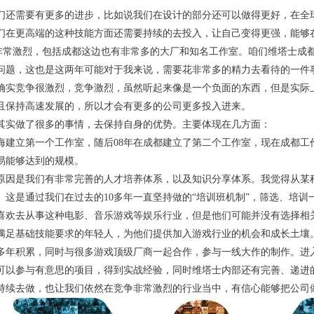
们还需要有更多的进步，比如说我们在设计的部分还可以做得更好，在全
们在更高端的这种技能方面还需要持续的去投入，让自己变得更强，能够
非常激烈，包括成都这边也有非常多的大厂和知名工作室。咱们维塔士成
问题，这也是这两年可能对于我来说，需要花非常多的精力去看待的一件
确实竞争很激烈，竞争激烈，虽然听起来像是一个负面的东西，但是实际
且保持高速发展的，所以才会有更多的公司更多投入进来。
其实做了很多的事情，去保持自身的优势。主要体现在几方面：
海建立第一个工作室，随后08年在成都建立了第二个工作室，现在成都工
易能够达到的规模。
原因是我们有非常完善的人才培养体系，以及知识分享体系。我觉得从某
。这是通过我们在过去的10多年一直坚持做的“培训班机制”，筛选、培
喜欢去从事这种电影、音乐游戏等娱乐行业，但是他们可能并没有选择相
满足基础技能要求的年轻人，为他们提供加入游戏行业的机会和成长土壤
多年积累，同时与很多游戏顶级厂商一起合作，参与一线大作的制作。进
可以参与有意思的项目，得到实战经验，同时维塔士内部还有完善、递进
持续去做，也让我们依然在竞争非常激烈的行业当中，有信心能够把公司