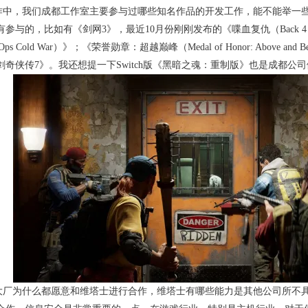
作中，我们成都工作室主要参与过哪些知名作品的开发工作，能不能举一
参与的，比如有《剑网3》，最近10月份刚刚发布的《喋血复仇（Back 4 
lack Ops Cold War）》；《荣誉勋章：超越巅峰（Medal of Honor: Above
奇侠传7》。我还想提一下Switch版《黑暗之魂：重制版》也是成都公
大厂为什么都愿意和维塔士进行合作，维塔士有哪些能力是其他公司所不