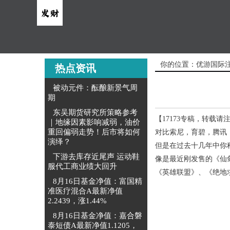
你的位置：
优游国际
热点资讯
被动元件：酝酿新景气周
期
东吴期货研究所策略参考
【17173专稿，转载请
｜地缘因素影响减弱，油价
重回偏弱走势！后市将如何
对比索尼，育碧，腾讯
演绎？
但是在过去十几年中你
下游去库存近尾声 运动鞋
像是最近刚发售的《仙剑
服代工商业绩大回升
《英雄联盟》、《绝地
8月16日基金净值：富国精
准医疗混合A最新净值
2.2439，涨1.44%
8月16日基金净值：嘉合磐
泰短债A最新净值1.1205，